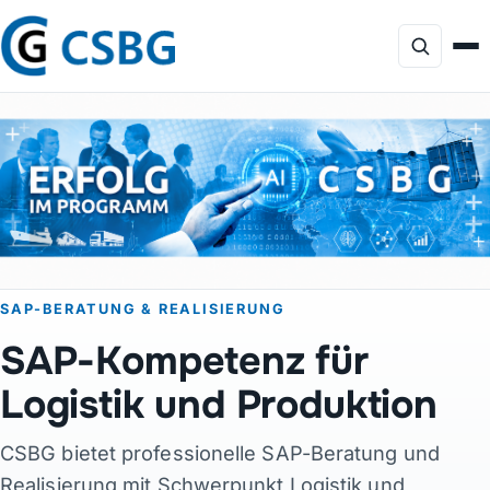
Focus
Dienstleistungen
KI-Beratung
SAP-BERATUNG & REALISIERUNG
Profil
SAP-Kompetenz für
Projekte
Logistik und Produktion
CSBG bietet professionelle SAP-Beratung und
Produkte
Realisierung mit Schwerpunkt Logistik und