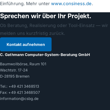
Einführung. Mehr unter
www.consiness.de
.
Sprechen wir über Ihr Projekt.
Ob Beratung, Realisierung oder Tool-Einsatz — wir
melden uns kurzfristig zurück.
Kontakt aufnehmen
C. Gathmann Computer-System-Beratung GmbH
Baumwollbörse, Raum 101
Wachtstr. 17-24
D-28195 Bremen
Tel.:
+49 421 3468513
Fax: +49 421 3468507
information@csbg.de