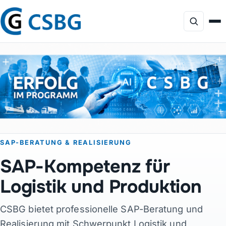
Focus
Dienstleistungen
KI-Beratung
SAP-BERATUNG & REALISIERUNG
Profil
SAP-Kompetenz für
Projekte
Logistik und Produktion
CSBG bietet professionelle SAP-Beratung und
Produkte
Realisierung mit Schwerpunkt Logistik und