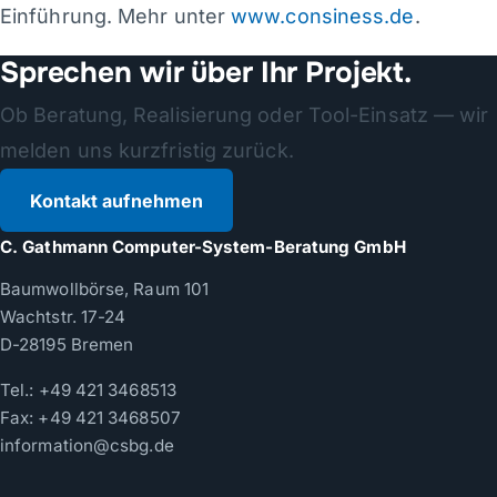
Einführung. Mehr unter
www.consiness.de
.
Sprechen wir über Ihr Projekt.
Ob Beratung, Realisierung oder Tool-Einsatz — wir
melden uns kurzfristig zurück.
Kontakt aufnehmen
C. Gathmann Computer-System-Beratung GmbH
Baumwollbörse, Raum 101
Wachtstr. 17-24
D-28195 Bremen
Tel.:
+49 421 3468513
Fax: +49 421 3468507
information@csbg.de