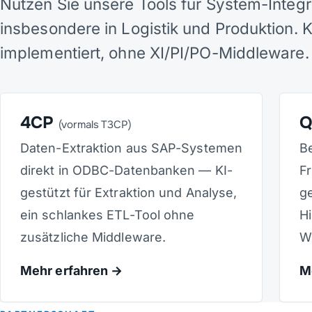
Nutzen Sie unsere Tools für System-Inte
insbesondere in Logistik und Produktion. 
implementiert, ohne XI/PI/PO-Middleware.
4CP
Q
(vormals T3CP)
Daten-Extraktion aus SAP-Systemen
B
direkt in ODBC-Datenbanken — KI-
F
gestützt für Extraktion und Analyse,
g
ein schlankes ETL-Tool ohne
H
zusätzliche Middleware.
W
Mehr erfahren
M