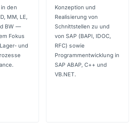
in den
Konzeption und
SD, MM, LE,
Realisierung von
und BW —
Schnittstellen zu und
rem Fokus
von SAP (BAPI, IDOC,
, Lager- und
RFC) sowie
rozesse
Programmentwicklung in
ance.
SAP ABAP, C++ und
VB.NET.