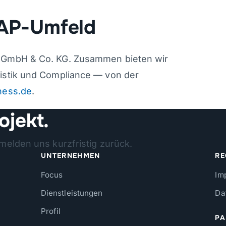
SAP-Umfeld
s GmbH & Co. KG. Zusammen bieten wir
gistik und Compliance — von der
ness.de
.
ojekt.
melden uns kurzfristig zurück.
UNTERNEHMEN
RE
Focus
Im
Dienstleistungen
Da
Profil
PA