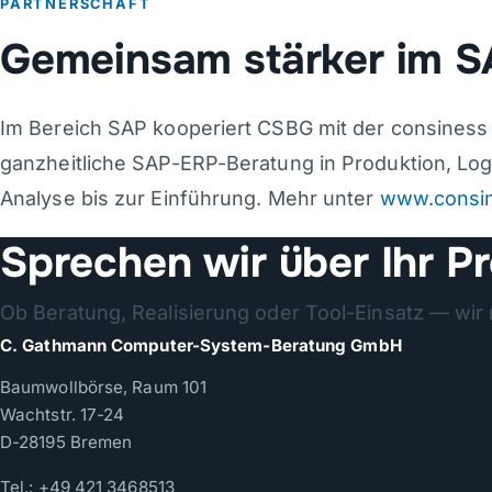
PARTNERSCHAFT
Gemeinsam stärker im 
Im Bereich SAP kooperiert CSBG mit der consines
ganzheitliche SAP-ERP-Beratung in Produktion, Lo
Analyse bis zur Einführung. Mehr unter
www.consi
Sprechen wir über Ihr Pr
Ob Beratung, Realisierung oder Tool-Einsatz — wir 
C. Gathmann Computer-System-Beratung GmbH
Baumwollbörse, Raum 101
Wachtstr. 17-24
D-28195 Bremen
Tel.:
+49 421 3468513